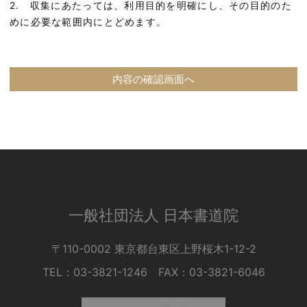
2. 収集にあたっては、利用目的を明確にし、その目的のた
めに必要な範囲内にとどめます。
3. 個人の利益を侵害する可能性が高い機微な情報は、本人
の明確な同意がある場合または法令等の裏付けがある場合以
外には収集しません。
4. 当社が個人情報の処理を伴う業務を外部から受託する場
合や外部へ委託する場合は、個人情報に関する秘密の保持、
再委託に関する事項、事故時の責任分担、契約終了時の個人
情報の返却および消去等について定め、それに従います。
5. 個人情報は、本人の同意を得た範囲内で利用、提供しま
す。
個人情報の管理について
一般社団法人 日本書道院
1. 当社が直接収集または外部から業務を受託する際に入手
した個人情報は、正確な状態に保ち、不正アクセス、紛失・
〒110-0002 東京都台東区上野桜木1-12-2
破壊・改ざんおよび漏洩等を防止するための措置を講じま
TEL：03-3821-1246 FAX：03-3821-6046
す。
2. 個人情報の処理を伴う業務を外部から受託する場合は、
委託者が個人情報を入手した際、本人の同意を得た上で、適