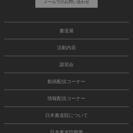
メールでのお問い合わせ
法かつ公正な手段によって収集したものであることを確認し
ます。
書道展
法令及びその他の規範について
当社は、個人情報の保護に関係する日本の法令及びその他の
規範を遵守し、本方針の継続的改善に努めます。
活動内容
本人からのお問い合わせ
講習会
本人からの個人情報の取扱いに関するお問い合わせには、妥
当な範囲において、すみやかな対応に努めます。
動画配信コーナー
このページの内容に関するご質問及びお客様がご自身の個人
情報についてご確認されたい場合には、【メール】 もしくは
【TEL：03-3821-1246】までお問い合わせください。
情報配信コーナー
一般社団法人 日本書道院
日本書道院について
日本書道院概要